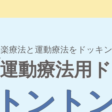
音楽療法と運動療法をドッキ
グ
運動療法用ド
​トント