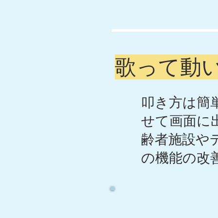
歌って動
​叩き方は
せて画面に
齢者施設や
の機能の改